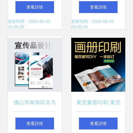
供應商 從攝影圖文
文設計服務部產品
查看詳情
查看詳情
到光盤制作的全流
展示
更新時間：2026-06-03
更新時間：2026-06-03
15:46:09
06:00:44
程服務專家
佛山市南海區非凡
東莞畫冊印刷 東莞
圖文設計事務所 主
壹個億圖文快印一
查看詳情
查看詳情